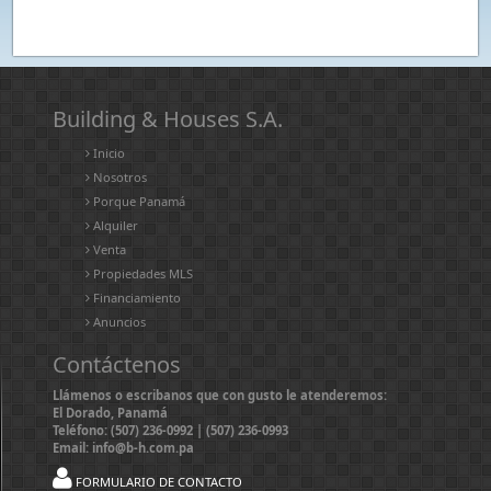
Building & Houses S.A.
Inicio
Nosotros
Porque Panamá
Alquiler
Venta
Propiedades MLS
Financiamiento
Anuncios
Contáctenos
Llámenos o escribanos que con gusto le atenderemos:
El Dorado, Panamá
Teléfono: (507) 236-0992 | (507) 236-0993
Email: info@b-h.com.pa
FORMULARIO DE CONTACTO