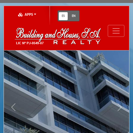
APPS
ES
EN
Previous
Next