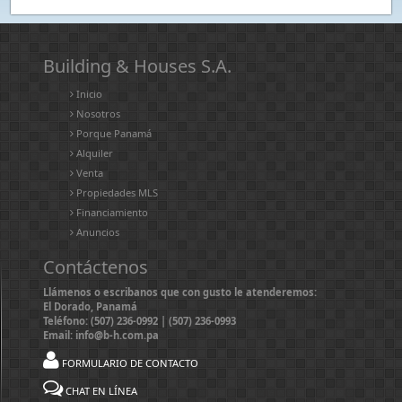
Building & Houses S.A.
Inicio
Nosotros
Porque Panamá
Alquiler
Venta
Propiedades MLS
Financiamiento
Anuncios
Contáctenos
Llámenos o escribanos que con gusto le atenderemos:
El Dorado, Panamá
Teléfono: (507) 236-0992 | (507) 236-0993
Email: info@b-h.com.pa
FORMULARIO DE CONTACTO
CHAT EN LÍNEA