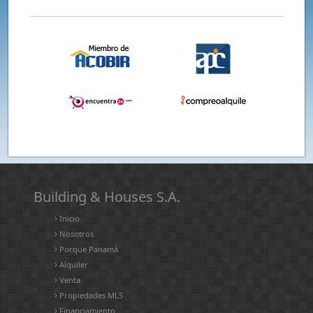
Building & Houses S.A.
Inicio
Nosotros
Porque Panamá
Alquiler
Venta
Propiedades MLS
Financiamiento