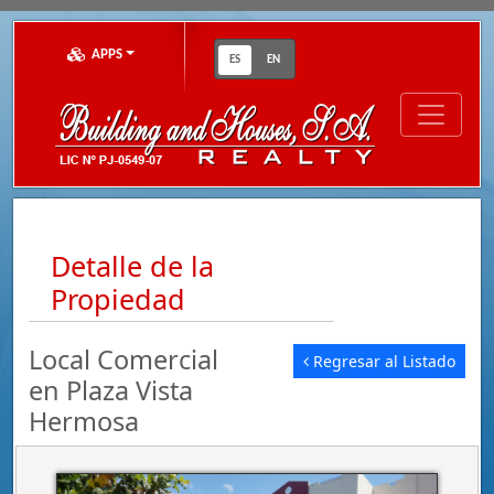
APPS
ES
EN
Detalle de la
Propiedad
Local Comercial
Regresar al Listado
en Plaza Vista
Hermosa