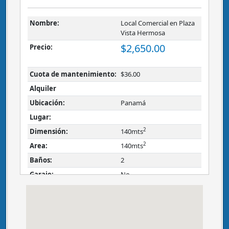
Nombre:
Local Comercial en Plaza
Vista Hermosa
$2,650.00
Precio:
Cuota de mantenimiento:
$36.00
Alquiler
Ubicación:
Panamá
Lugar:
2
Dimensión:
140mts
2
Area:
140mts
Baños:
2
Garaje:
No
Descripción:
1. El PH Vista Hermosa se encuentra en un área céntrica,