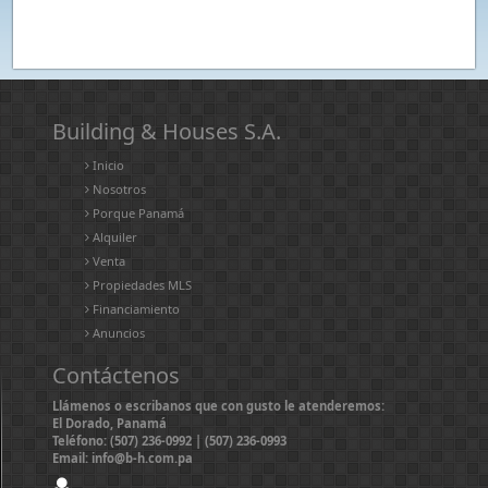
Building & Houses S.A.
Inicio
Nosotros
Porque Panamá
Alquiler
Venta
Propiedades MLS
Financiamiento
Anuncios
Contáctenos
Llámenos o escribanos que con gusto le atenderemos:
El Dorado, Panamá
Teléfono: (507) 236-0992 | (507) 236-0993
Email: info@b-h.com.pa