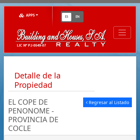
APPS
ES
EN
Detalle de la
Propiedad
EL COPE DE
Regresar al Listado
PENONOME -
PROVINCIA DE
COCLE