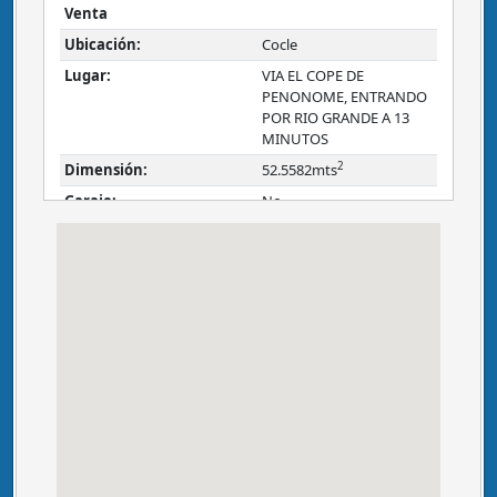
Venta
Ubicación:
Cocle
Lugar:
VIA EL COPE DE
PENONOME, ENTRANDO
POR RIO GRANDE A 13
MINUTOS
2
Dimensión:
52.5582mts
Garaje:
No
Descripción:
Ubicada en vía El Cope de Penonomé, entrando por Río
Grande a 10 minutos de la Interamericana, hay carretera
de asfalto hasta la propiedad frente a 100 metros
lineales.
es una especie de cerro, tiene una hectárea plana en la
parte alta y una hectárea plana en la parte más baja.